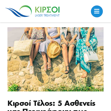
Skip
to
content
View
Larger
Image
Κιρσοί Τέλος: 5 Ασθενείς