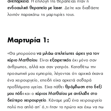
ανεπάρκεια
. Η επιλογή της θεραπείας ήταν η
ενδοαυλική θεραπεία με laser
. Δείτε και διαβάστε
λοιπόν παρακάτω τις μαρτυρίες τους.
Μαρτυρία 1:
«Θα μπορούσα
να μιλάω ατελείωτες ώρες για τον
κύριο Ματθαίου
. Είναι
εξαιρετικός
όχι μόνο σαν
άνθρωπος, αλλά και σαν γιατρός. Καταθέτω την
προσωπική μου εμπειρία, λέγοντας ότι αρχικά έκανα
ένα χειρουργείο, επειδή είχα αρκετά σοβαρά
προβλήματα υγείας. Είχα πάθει
θρόμβωση στο δεξί
μου πόδι
και ο
κύριος Ματθαίου
με
ανέλαβε στο
δεύτερο χειρουργείο
. Κάναμε μαζί ένα χειρουργείο
πολύ πιο απλό απ’ ό,τι ήταν το πρώτο και έχω να πω