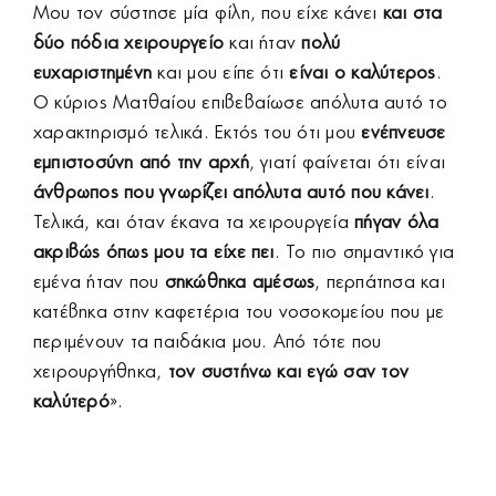
Μου τον σύστησε μία φίλη, που είχε κάνει
και στα
δύο πόδια χειρουργείο
και ήταν
πολύ
ευχαριστημένη
και μου είπε ότι
είναι ο καλύτερος
.
Ο κύριος Ματθαίου επιβεβαίωσε απόλυτα αυτό το
χαρακτηρισμό τελικά. Εκτός του ότι μου
ενέπνευσε
εμπιστοσύνη από την αρχή
, γιατί φαίνεται ότι είναι
άνθρωπος που γνωρίζει απόλυτα αυτό που κάνει
.
Τελικά, και όταν έκανα τα χειρουργεία
πήγαν όλα
ακριβώς όπως μου τα είχε πει
. Το πιο σημαντικό για
εμένα ήταν που
σηκώθηκα
αμέσως
, περπάτησα και
κατέβηκα στην καφετέρια του νοσοκομείου που με
περιμένουν τα παιδάκια μου. Από τότε που
χειρουργήθηκα,
τον συστήνω και εγώ σαν τον
καλύτερό
».