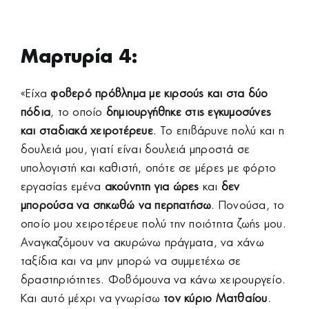
Μαρτυρία 4:
«Είχα
φοβερό πρόβλημα με κιρσούς και στα δύο
πόδια
, το οποίο
δημιουργήθηκε στις εγκυμοσύνες
και σταδιακά χειροτέρευε
. Το επιβάρυνε πολύ και η
δουλειά μου, γιατί είναι δουλειά μπροστά σε
υπολογιστή και καθιστή, οπότε σε μέρες με φόρτο
εργασίας εμένα
ακούνητη για ώρες
και
δεν
μπορούσα να σηκωθώ να περπατήσω
. Πονούσα, το
οποίο μου χειροτέρευε πολύ την ποιότητα ζωής μου.
Αναγκαζόμουν να ακυρώνω πράγματα, να χάνω
ταξίδια και να μην μπορώ να συμμετέχω σε
δραστηριότητες. Φοβόμουνα να κάνω χειρουργείο.
Και αυτό μέχρι να γνωρίσω
τον κύριο Ματθαίου
.