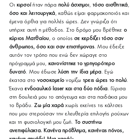
Οι
κιρσοί
ήταν πάρα
πολύ άσχημοι
,
τόσο αισθητικά
,
όσο και λειτουργικά
, καθώς είμαι φαρμακοποιός και
έμενα όρθια για πολλές ώρες. Δεν γνώριζα ότι
υπήρχε αυτή η μέθοδος. Στο δρόμο μου βρέθηκε
ο
κύριος Ματθαίου
, ο οποίος
σε κερδίζει τόσο σαν
άνθρωπος, όσο και σαν επιστήμονας
. Μου έδειξε
αυτόν τον τρόπο που ενώ δεν χώραγε στο
πρόγραμμά μου,
κανονίστηκε το γρηγορότερο
δυνατό
. Μου έδωσε
λύση την ίδια μέρα
. Εγώ
έκατσα στο
νοσοκομείο
νομίζω
τρεις ώρες το πολύ
.
Έκανα
ενδοαυλικό laser και στα δύο πόδια
. Γύρισα
στη δουλειά μου το απόγευμα και στα παιδάκια μου
το βράδυ.
Ζω μία χαρά
χωρίς εκείνες τις κάλτσες
που μου στερούσαν την ελευθερία επιλογής ρούχων
και τη φυσιολογική μου ζωή.
Το συστήνω
ανεπιφύλακτα. Κανένα πρόβλημα, κανένας πόνος,
κανένα σημάδι! Μια χαρά!
».