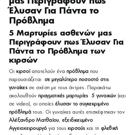
μας Περιγράφουν πως
Έλυσαν Για Πάντα το
Πρόβλημα
5 Μαρτυρίες ασθενών μας
Περιγράφουν πως Έλυσαν Για
Πάντα το Πρόβλημα των
κιρσών
Οι
κιρσοί
αποτελούν ένα
πρόβλημα
που
παρουσιάζεται
σε μεγαλύτερο ποσοστό στις
γυναίκες
σε σχέση με τους άντρες. Παρακάτω
ακολουθούν
πραγματικές
μαρτυρίες 5 γυναικών
(και
σε video), οι οποίες
έλυσαν το συγκεκριμένο
πρόβλημά
τους. Οι γυναίκες αυτές επισκέφτηκαν τον
Αλέξανδρο Ματθαίου
,
εξειδικευμένο
Αγγειοχειρουργό
για τους
κιρσούς
και τη
φλεβική