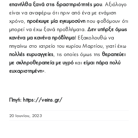
επανήλθα ξανά στις δραστηριότητές
μου
. Αξιόλογο
είναι να αναφέρω ότι πριν από ένα με ενάμιση
χρόνο,
προέκυψε μία εγκυμοσύνη
που φοβόμουν ότι
μπορεί να έχω ξανά προβλήματα.
Δεν υπήρξε όμως
κανένα μα κανένα πρόβλημα
! Εξακολουθώ να
πηγαίνω στο ιατρείο του κυρίου Μαρτίου, γιατί έχω
πολλές ευρυαγγείες
, τις οποίες όμως της
θεραπεύει
με σκληροθεραπεία με υγρό
και
είμαι πάρα πολύ
ευχαριστημένη
».
Πηγή:
https://veins.gr/
20 Ιουνίου, 2023