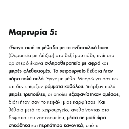
Μαρτυρία 5:
«
Έκανα αυτή τη μέθοδο με το ενδοαυλικό laser
(
Θεραπεία με Λέιζερ
) στο δεξί μου πόδι, ενώ στο
αριστερό έκανα
σκληροθεραπεία με αφρό
και
μικρές φλεβεκτομές
.
Το χειρουργείο
βέβαια
ήταν
πάρα πολύ απλό
. Έγινε με μέθη. Μπορώ να σας πω
ότι δεν υπήρξαν
ράμματα καθόλου
. Υπήρξαν πολύ
μικρές τρυπούλες
, οι οποίες
εξαφανίστηκαν
αμέσως
,
διότι ήταν σαν το κεφάλι μιας καρφίτσας. Και
βέβαια μετά το χειρουργείο, ανεβαίνοντας στο
δωμάτιο του νοσοκομείου,
μέσα σε μισή ώρα
σηκώθηκα
και
περπάτησα κανονικά
, οπότε