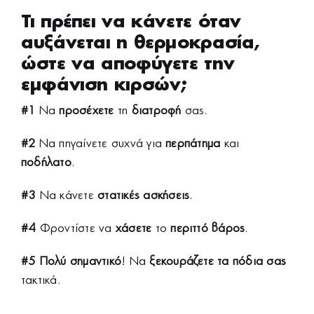
Τι πρέπει να κάνετε όταν
αυξάνεται η θερμοκρασία,
ώστε να αποφύγετε την
εμφάνιση κιρσών;
#1
Να
προσέχετε
τη
διατροφή
σας.
#2
Να πηγαίνετε συχνά για
περπάτημα
και
ποδήλατο
.
#3
Να κάνετε
στατικές ασκήσεις
.
#4
Φροντίστε να
χάσετε
το
περιττό βάρος
.
#5
Πολύ σημαντικό
! Να
ξεκουράζετε τα πόδια σας
τακτικά.