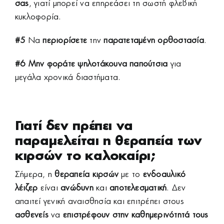
σας
, γιατί μπορεί να επηρεάσει τη σωστή φλεβική
κυκλοφορία.
#5
Να
περιορίσετε
την
παρατεταμένη ορθοστασία
.
#6
Μην φοράτε ψηλοτάκουνα παπούτσια
για
μεγάλα χρονικά διαστήματα.
Γιατί δεν πρέπει να
παραμελείται η θεραπεία των
κιρσών το καλοκαίρι;
Σήμερα, η
θεραπεία κιρσών
με το
ενδοαυλικό
λέιζερ
είναι
ανώδυνη
και
αποτελεσματική
. Δεν
απαιτεί γενική αναισθησία και επιτρέπει στους
ασθενείς
να
επιστρέφουν στην καθημερινότητά τους