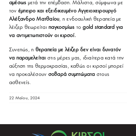
αμέσως
μετά την επέμβαση. Μάλιστα, σύμφωνα με
τον
έμπειρο και εξειδικευμένο Αγγειοχειρουργό
Αλέξανδρο Ματθαίου
, η ενδοαυλική θεραπεία με
λέιζερ θεωρείται
παγκοσμίως
το
gold standard για
να αντιμετωπιστούν οι
κιρσοί
.
Συνεπώς, η
θεραπεία με λέιζερ
δεν είναι δυνατόν
να παραμελείται
στις μέρες μας, ιδιαίτερα κατά την
αύξηση της θερμοκρασίας, καθώς οι κιρσοί μπορεί
να προκαλέσουν
σοβαρά συμπτώματα
στους
ασθενείς.
22 Μαΐου, 2024