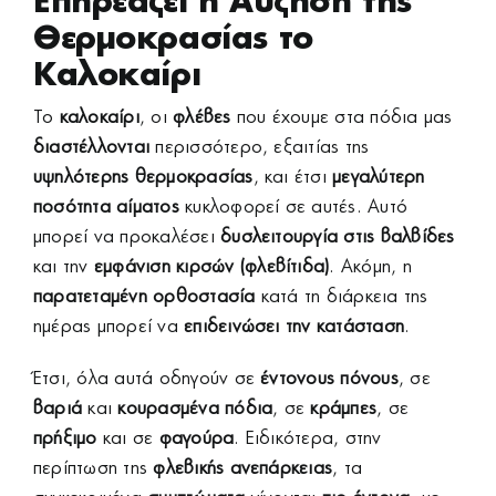
Θερμοκρασίας το
Καλοκαίρι
Το
καλοκαίρι
, οι
φλέβες
που έχουμε στα πόδια μας
διαστέλλονται
περισσότερο, εξαιτίας της
υψηλότερης θερμοκρασίας
, και έτσι
μεγαλύτερη
ποσότητα αίματος
κυκλοφορεί σε αυτές. Αυτό
μπορεί να προκαλέσει
δυσλειτουργία στις βαλβίδες
και την
εμφάνιση κιρσών
(φλεβίτιδα)
. Ακόμη, η
παρατεταμένη ορθοστασία
κατά τη διάρκεια της
ημέρας μπορεί να
επιδεινώσει την κατάσταση
.
Έτσι, όλα αυτά οδηγούν σε
έντονους πόνους
, σε
βαριά
και
κουρασμένα πόδια
, σε
κράμπες
, σε
πρήξιμο
και σε
φαγούρα
. Ειδικότερα, στην
περίπτωση της
φλεβικής ανεπάρκειας
, τα