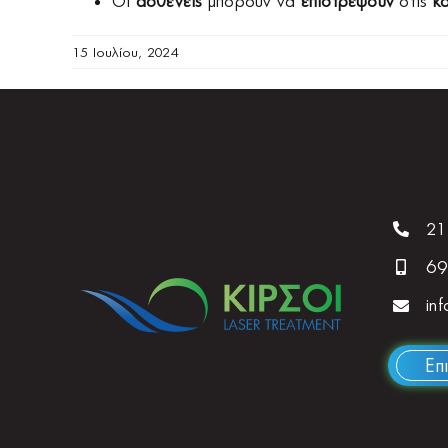
Οι
ασθενείς
μπορούν να
επιστρέψουν
στις
κ
15 Ιουλίου, 2024
21
69
inf
Επ