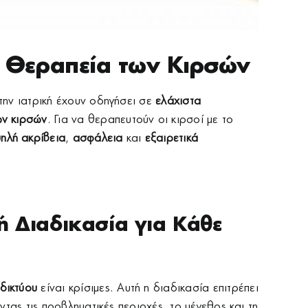
η Θεραπεία των Κιρσών
στην ιατρική έχουν οδηγήσει σε
ελάχιστα
ων κιρσών
. Για να θεραπευτούν οι κιρσοί με το
ηλή ακρίβεια
,
ασφάλεια
και
εξαιρετικά
ή Διαδικασία για Κάθε
δικτύου
είναι κρίσιμες. Αυτή η διαδικασία επιτρέπει
τας τις προβληματικές περιοχές, το μέγεθος και τη