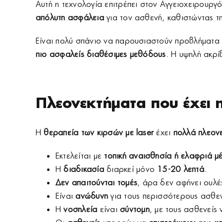
Αυτή η τεχνολογία επιτρέπει στον Αγγειοχειρουργό
απόλυτη ασφάλεια
για τον ασθενή, καθιστώντας τη
Είναι πολύ σπάνιο να παρουσιαστούν προβλήματα 
πιο ασφαλείς διαθέσιμες μεθόδους
. Η υψηλή ακρί
Πλεονεκτήματα που έχει 
Η
θεραπεία των κιρσών με laser
έχει
πολλά πλεον
Εκτελείται με
τοπική αναισθησία ή ελαφριά μ
Η
διαδικασία
διαρκεί μόνο
15-20 λεπτά
.
Δεν απαιτούνται τομές
, άρα δεν αφήνει ουλέ
Είναι
ανώδυνη
για τους περισσότερους ασθεν
Η
νοσηλεία
είναι
σύντομη
, με τους ασθενείς