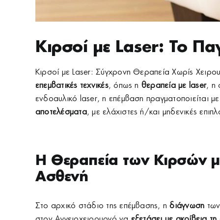
Κιρσοί με Laser: Το Π
Κιρσοί με Laser: Σύγχρονη Θεραπεία Χωρίς Χειρ
επεμβατικές τεχνικές
, όπως η
θεραπεία με laser
, η
ενδοαυλικό laser, η επέμβαση πραγματοποιείται μ
αποτελέσματα
, με ελάχιστες ή/και μηδενικές επιπ
Η Θεραπεία των Κιρσών μ
Ασθενή
Στο αρχικό στάδιο της επέμβασης, η
διάγνωση
τω
στον Αγγειοχειρουργό να
εξετάσει με ακρίβεια τη 