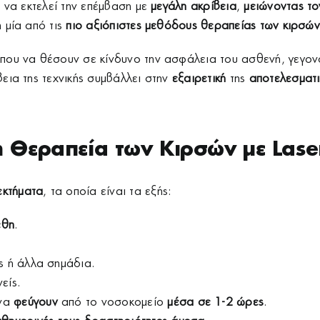
 να εκτελεί την επέμβαση με
μεγάλη ακρίβεια
,
μειώνοντας το
 μία από τις
πιο αξιόπιστες μεθόδους θεραπείας των κιρσών
που να θέσουν σε κίνδυνο την ασφάλεια του ασθενή, γεγον
βεια της τεχνικής συμβάλλει στην
εξαιρετική
της
αποτελεσματι
η Θεραπεία των Κιρσών με Lase
εκτήματα
, τα οποία είναι τα εξής:
έθη
.
ς ή άλλα σημάδια.
είς.
 να
φεύγουν
από το νοσοκομείο
μέσα σε 1-2 ώρες
.