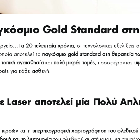
αγκόσμιο Gold Standard στ
ουργείο…Τα
20 τελευταία χρόνια
, οι τεχνολογικές εξελίξεις 
 οποία αποτελεί το
παγκόσμιο gold
standard στη θεραπεία τ
ε
τοπική
αναισθησία
και
πολύ μικρές τομές
, προσφέροντας
υψ
λοκές για κάθε ασθενή.
ε Laser αποτελεί μία Πολύ Απλ
ν
κιρσών
και η
υπερηχογραφική
χαρτογράφηση του φλεβικού 
δομή και τη λειτουργία
του φλεβικού συστήματος, επισημαίνον