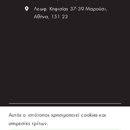
Λεωφ. Κηφισίας 37-39 Μαρούσι,
Αθήνα, 151 23
Αυτός ο ιστότοπος χρησιμοποιεί cookies και
© 2026 kirsoi-laser.gr
υπηρεσίες τρίτων.
Design by
digitalspecialist.gr
| Development &