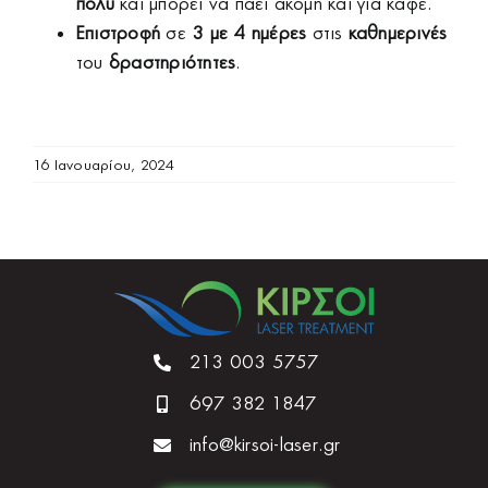
πολύ
και μπορεί να πάει ακόμη και για καφέ.
Επιστροφή
σε
3 με 4 ημέρες
στις
καθημερινές
του
δραστηριότητες
.
16 Ιανουαρίου, 2024
213 003 5757
697 382 1847
info@kirsoi-laser.gr