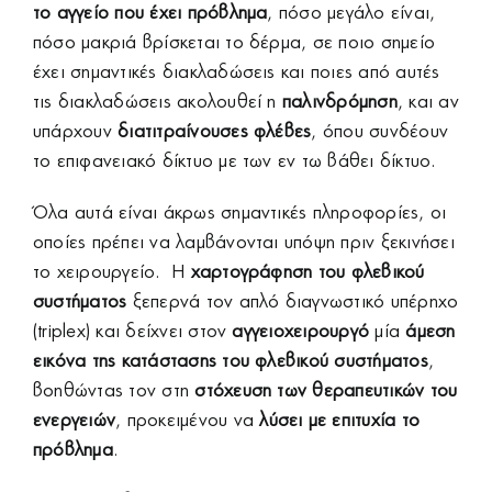
το αγγείο που έχει πρόβλημα
, πόσο μεγάλο είναι,
πόσο μακριά βρίσκεται το δέρμα, σε ποιο σημείο
έχει σημαντικές διακλαδώσεις και ποιες από αυτές
τις διακλαδώσεις ακολουθεί η
παλινδρόμηση
, και αν
υπάρχουν
διατιτραίνουσες φλέβες
, όπου συνδέουν
το επιφανειακό δίκτυο με των εν τω βάθει δίκτυο.
Όλα αυτά είναι άκρως σημαντικές πληροφορίες, οι
οποίες πρέπει να λαμβάνονται υπόψη πριν ξεκινήσει
το χειρουργείο. Η
χαρτογράφηση του φλεβικού
συστήματος
ξεπερνά τον απλό διαγνωστικό υπέρηχο
(triplex) και δείχνει στον
αγγειοχειρουργό
μία
άμεση
εικόνα της κατάστασης του φλεβικού συστήματος
,
βοηθώντας τον στη
στόχευση των θεραπευτικών του
ενεργειών
, προκειμένου να
λύσει με επιτυχία
το
πρόβλημα
.