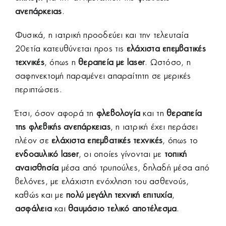
ανεπάρκειας
.
Φυσικά, η ιατρική προοδεύει και την τελευταία
20ετία κατευθύνεται προς τις
ελάχιστα επεμβατικές
τεχνικές
, όπως η
θεραπεία με
laser
. Ωστόσο, η
σαφηνεκτομή παραμένει απαραίτητη σε μερικές
περιπτώσεις.
Έτσι, όσον αφορά τη
φλεβολογία
και τη
θεραπεία
της φλεβικής ανεπάρκειας
, η ιατρική έχει περάσει
πλέον σε
ελάχιστα επεμβατικές τεχνικές
, όπως το
ενδοαυλικό
laser
, οι οποίες γίνονται με
τοπική
αναισθησία
μέσα από τρυπούλες, δηλαδή μέσα από
βελόνες, με ελάχιστη ενόχληση του ασθενούς,
καθώς και με
πολύ μεγάλη τεχνική
επιτυχία
,
ασφάλεια
και
θαυμάσιο τελικό αποτέλεσμα
.