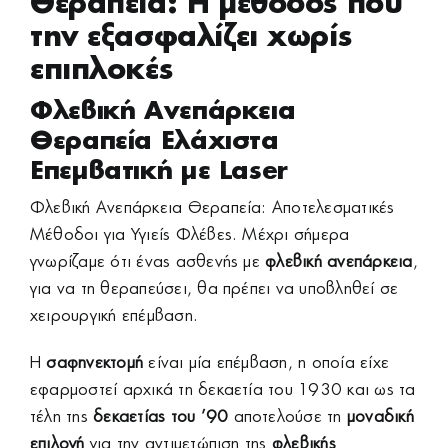
Θεραπεία: Η μέθοδος που
την εξασφαλίζει χωρίς
επιπλοκές
Φλεβική Ανεπάρκεια
Θεραπεία Ελάχιστα
Επεμβατική με
Laser
Φλεβική Ανεπάρκεια Θεραπεία: Αποτελεσματικές
Μέθοδοι για Υγιείς Φλέβες. Μέχρι σήμερα
γνωρίζαμε ότι ένας ασθενής με
φλεβική ανεπάρκεια
,
για να τη θεραπεύσει, θα πρέπει να υποβληθεί σε
χειρουργική επέμβαση.
Η
σαφηνεκτομή
είναι μία επέμβαση, η οποία είχε
εφαρμοστεί αρχικά τη δεκαετία του 1930 και ως τα
τέλη της
δεκαετίας του ’90
αποτελούσε τη
μοναδική
επιλογή
για την αντιμετώπιση της
φλεβικής