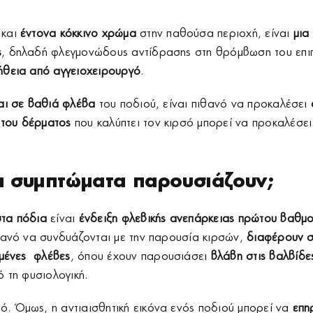
και
έντονα κόκκινο χρώμα
στην παθούσα περιοχή, είναι
μια
ς
, δηλαδή φλεγμονώδους αντίδρασης στη θρόμβωση του επιπ
ήθεια από αγγειοχειρουργό
.
ται σε βαθιά φλέβα
του ποδιού, είναι πιθανό να προκαλέσει
 του δέρματος
που καλύπτει τον κιρσό μπορεί να προκαλέσει
ι τι συμπτώματα παρουσιάζουν;
στα πόδια
είναι
ένδειξη φλεβικής ανεπάρκειας πρώτου βαθμ
ιθανό να συνδυάζονται με την παρουσία κιρσών,
διαφέρουν σ
αμένες φλέβες
, όπου έχουν παρουσιάσει
βλάβη στις βαλβίδε
ό τη φυσιολογική.
. Όμως, η αντιαισθητική εικόνα ενός ποδιού μπορεί να
επη