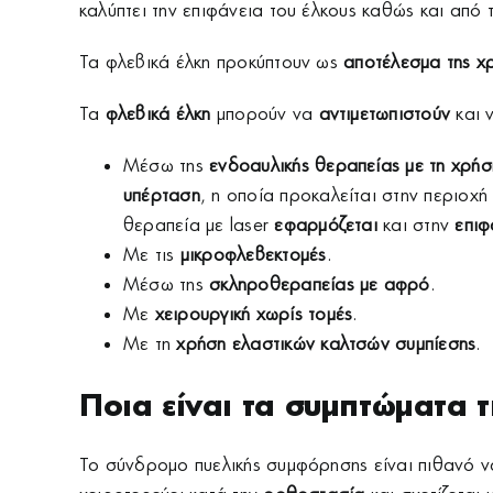
καλύπτει την επιφάνεια του έλκους καθώς και από 
Τα φλεβικά έλκη προκύπτουν ως
αποτέλεσμα της χ
Τα
φλεβικά έλκη
μπορούν να
αντιμετωπιστούν
και 
Μέσω της
ενδοαυλικής θεραπείας με τη χρήσ
υπέρταση
, η οποία προκαλείται στην περιοχή
θεραπεία με laser
εφαρμόζεται
και στην
επιφ
Με τις
μικροφλεβεκτομές
.
Μέσω της
σκληροθεραπείας με αφρό
.
Με
χειρουργική χωρίς τομές
.
Με τη
χρήση ελαστικών καλτσών συμπίεσης
.
Ποια είναι τα συμπτώματα 
Το σύνδρομο πυελικής συμφόρησης είναι πιθανό 