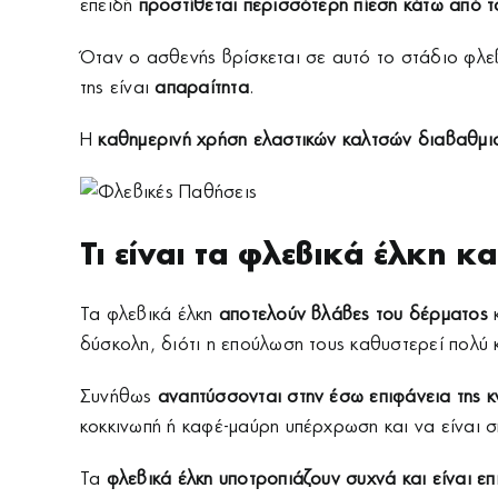
επειδή
προστίθεται περισσότερη πίεση κάτω από τ
Όταν ο ασθενής βρίσκεται σε αυτό το στάδιο φλεβ
της είναι
απαραίτητα
.
Η
καθημερινή χρήση ελαστικών καλτσών διαβαθμι
Τι είναι τα φλεβικά έλκη κα
Τα φλεβικά έλκη
αποτελούν βλάβες του δέρματος
κ
δύσκολη, διότι η επούλωση τους καθυστερεί πολύ 
Συνήθως
αναπτύσσονται στην έσω επιφάνεια της 
κοκκινωπή ή καφέ-μαύρη υπέρχρωση και να είναι σ
Τα
φλεβικά έλκη υποτροπιάζουν συχνά και είναι επ