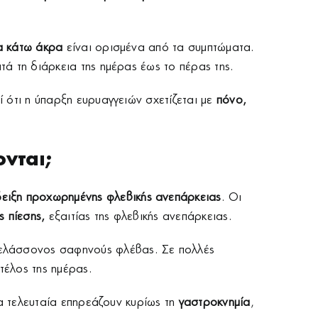
τα κάτω άκρα
είναι ορισμένα από τα συμπτώματα.
ά τη διάρκεια της ημέρας έως το πέρας της.
ί ότι η ύπαρξη ευρυαγγειών σχετίζεται με
πόνο,
ονται;
δειξη προχωρημένης φλεβικής ανεπάρκειας
. Οι
ς πίεσης,
εξαιτίας της φλεβικής ανεπάρκειας.
ς ελάσσονος σαφηνούς φλέβας. Σε πολλές
τέλος της ημέρας.
α τελευταία επηρεάζουν κυρίως τη
γαστροκνημία
,