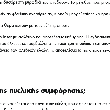
τη
δυσάρεστη μυρωδιά
που αναδύουν. Το μέγεθός τους μπορ
ρόνιας φλεβικής ανεπάρκειας
, η οποία μπορεί επίσης να
προκ
να
θεραπευτούν
με τους εξής τρόπους:
η laser
με ανώδυνο και αποτελεσματικό τρόπο. Η
ενδοαυλική
 του έλκους, και συμβάλλει στην
ταχύτερη επούλωση και απο
άνεια των φλεβικών ελκών
, τα
αποτελέσματα
της οποίας είν
της πυελικής συμφόρησης;
να συνοδεύεται από
πόνο στην πύελο
, που οφείλεται κυρίως