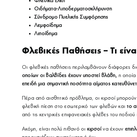
Φλεβικά Έλκη
Οιδήματα-Λιποδερματοσκλήρυνση
Σύνδρομο Πυελικής Συμφόρησης
Λεμφοίδημα
Λιποίδημα
Φλεβικές Παθήσεις – Τι είνα
Οι φλεβικές παθήσεις περιλαμβάνουν διάφορες δια
οποίων οι βαλβίδες έχουν υποστεί βλάβη,
η οποία
επειδή μια σημαντική ποσότητα αίματος κατευθύνε
Πέρα από αισθητικό πρόβλημα, οι κιρσοί μπορούν
φλεβική πίεση στο εσωτερικό των φλεβών και
το α
από τις κεντρικές επιφανειακές φλέβες του ποδιού
Ακόμη, είναι πολύ πιθανό οι
κιρσοί
να έχουν
επιπλ