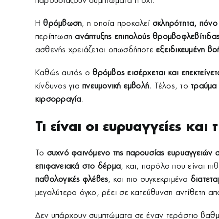
παρουσιάζουν συμπτώματα ή όχι.
Η
θρόμβωση
, η οποία προκαλεί
σκληρότητα, πόνο
περίπτωση
ανάπτυξης επιπολούς θρομβοφλεβίτιδα
ασθενής χρειάζεται οπωσδήποτε
εξειδικευμένη βο
Καθώς αυτός ο
θρόμβος εισέρχεται και επεκτείνε
κίνδυνος για
πνευμονική εμβολή
. Τέλος, το
τραύμα
κιρσορραγία
.
Τι είναι οι ευρυαγγείες κα
Το
συχνό φαινόμενο της παρουσίας ευρυαγγειών 
επιφανειακά στο δέρμα
, και, παρόλο που είναι π
παθολογικές φλέβες
, και πιο συγκεκριμένα
διατετ
μεγαλύτερο όγκο, ρέει σε κατεύθυνση αντίθετη απ
Δεν υπάρχουν συμπτώματα σε έναν τεράστιο βαθμό