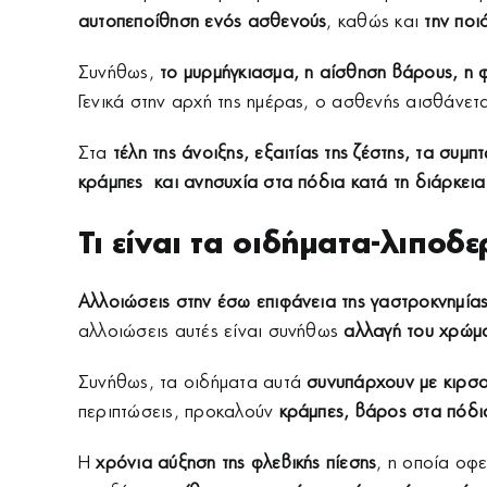
αυτοπεποίθηση ενός ασθενούς
, καθώς και
την ποι
Συνήθως,
το μυρμήγκιασμα, η αίσθηση βάρους, η 
Γενικά στην αρχή της ημέρας, ο ασθενής αισθάνετ
Στα
τέλη της άνοιξης, εξαιτίας της ζέστης, τα συμ
κράμπες και ανησυχία στα πόδια κατά τη διάρκεια
Τι είναι τα οιδήματα-λιποδ
Αλλοιώσεις στην έσω επιφάνεια της γαστροκνημία
αλλοιώσεις αυτές είναι συνήθως
αλλαγή του χρώμ
Συνήθως, τα οιδήματα αυτά
συνυπάρχουν με κιρσ
περιπτώσεις, προκαλούν
κράμπες, βάρος στα πόδι
H
χρόνια αύξηση της φλεβικής πίεσης
, η οποία οφ