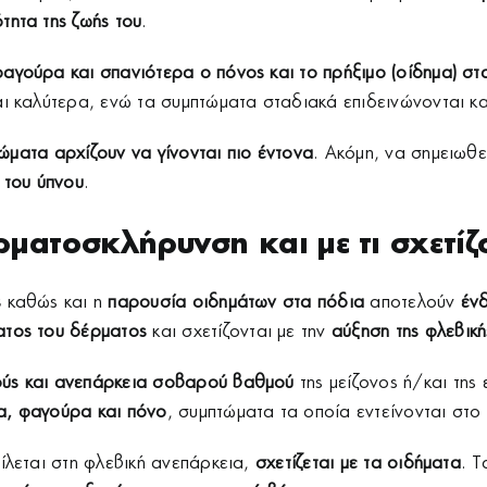
ότητα της ζωής του
.
φαγούρα και σπανιότερα ο πόνος και το πρήξιμο (οίδημα) σ
αι καλύτερα, ενώ τα συμπτώματα σταδιακά επιδεινώνονται κατ
πτώματα αρχίζουν να γίνονται πιο έντονα
. Ακόμη, να σημειωθε
 του ύπνου
.
ερματοσκλήρυνση και με τι σχετίζ
ς
καθώς και η
παρουσία οιδημάτων στα πόδια
αποτελούν
έν
ατος του δέρματος
και σχετίζονται με την
αύξηση της φλεβική
ούς και ανεπάρκεια σοβαρού βαθμού
της μείζονος ή/και τη
α, φαγούρα και πόνο
, συμπτώματα τα οποία εντείνονται στο 
είλεται στη φλεβική ανεπάρκεια,
σχετίζεται με τα οιδήματα
. Τ